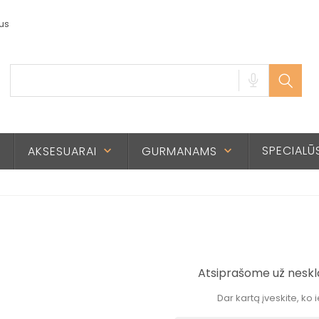
us
SPECIALŪ
AKSESUARAI
GURMANAMS
n
keyboard_arrow_down
keyboard_arrow_down
Atsiprašome už nesk
Dar kartą įveskite, ko 