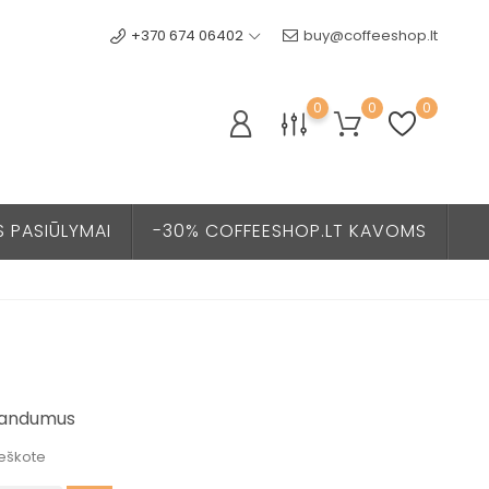
+370 674 06402
buy@coffeeshop.lt
0
0
0
S PASIŪLYMAI
-30% COFFEESHOP.LT KAVOMS
landumus
ieškote