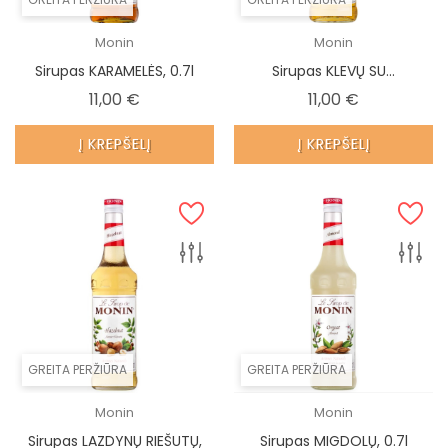
Monin
Monin
Sirupas KARAMELĖS, 0.7l
Sirupas KLEVŲ SU...
Kaina
Kaina
11,00 €
11,00 €
Į KREPŠELĮ
Į KREPŠELĮ
GREITA PERŽIŪRA
GREITA PERŽIŪRA
Monin
Monin
Sirupas LAZDYNŲ RIEŠUTŲ,
Sirupas MIGDOLŲ, 0.7l