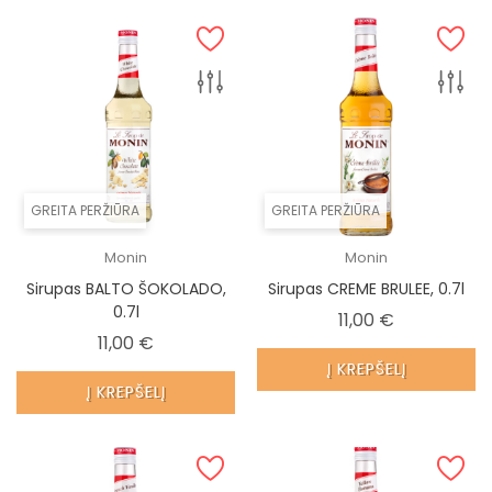
GREITA PERŽIŪRA
GREITA PERŽIŪRA
Monin
Monin
Sirupas BALTO ŠOKOLADO,
Sirupas CREME BRULEE, 0.7l
0.7l
Kaina
11,00 €
Kaina
11,00 €
Į KREPŠELĮ
Į KREPŠELĮ