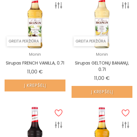
GREITA PERŽIŪRA
GREITA PERŽIŪRA
Monin
Monin
Sirupas FRENCH VANILLA, 0.7l
Sirupas GELTONŲ BANANŲ,
0.7l
Kaina
11,00 €
Kaina
11,00 €
Į KREPŠELĮ
Į KREPŠELĮ