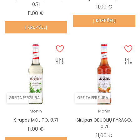
0.7l
Kaina
11,00 €
Kaina
11,00 €
Į KREPŠELĮ
Į KREPŠELĮ
GREITA PERŽIŪRA
GREITA PERŽIŪRA
Monin
Monin
Sirupas MOJITO, 0.7l
Sirupas OBUOLIŲ PYRAGO,
0.7l
Kaina
11,00 €
Kaina
11,00 €