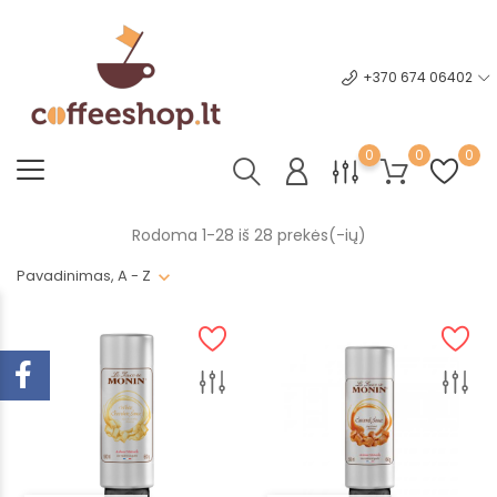
+370 674 06402
0
0
0
Rodoma 1-28 iš 28 prekės(-ių)
Pavadinimas, A - Z