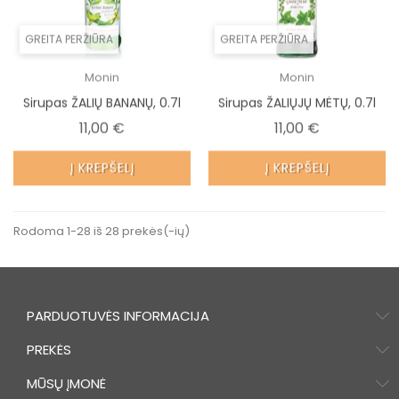
GREITA PERŽIŪRA
GREITA PERŽIŪRA
Monin
Monin
Sirupas ŽALIŲ BANANŲ, 0.7l
Sirupas ŽALIŲJŲ MĖTŲ, 0.7l
Kaina
Kaina
11,00 €
11,00 €
Į KREPŠELĮ
Į KREPŠELĮ
Rodoma 1-28 iš 28 prekės(-ių)
PARDUOTUVĖS INFORMACIJA
PREKĖS
MŪSŲ ĮMONĖ