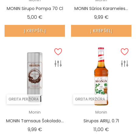
MONIN Sirupo Pompa 70 Cl
MONIN Sūrios Karamelės...
Kaina
Kaina
5,00 €
9,99 €
Į KREPŠELĮ
Į KREPŠELĮ
GREITA PERŽIŪRA
GREITA PERŽIŪRA
Monin
Monin
MONIN Tamsaus Šokolado...
Sirupas AIRIŲ, 0.7l
Kaina
Kaina
9,99 €
11,00 €