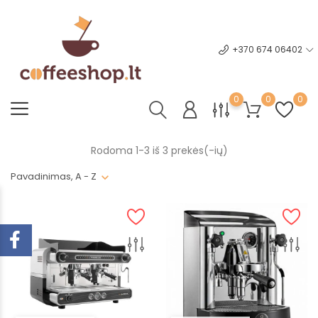
+370 674 06402
0
0
0
Rodoma 1-3 iš 3 prekės(-ių)
Pavadinimas, A - Z