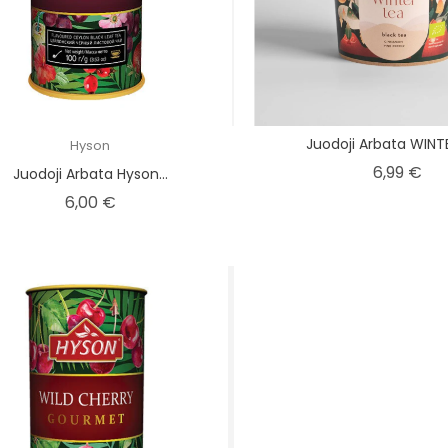
Juodoji Arbata WINT
Hyson
Kai
6,99 €
Juodoji Arbata Hyson...
Kaina
6,00 €