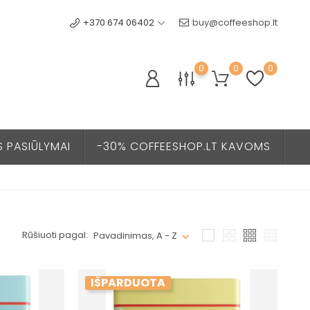
+370 674 06402
buy@coffeeshop.lt
0
0
0
S PASIŪLYMAI
-30% COFFEESHOP.LT KAVOMS
Rūšiuoti pagal:
Pavadinimas, A - Z
IŠPARDUOTA