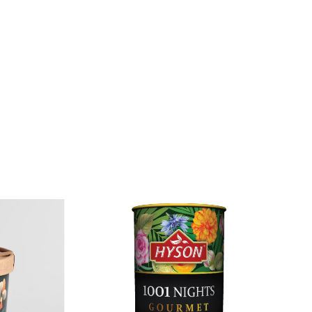
Hyson
iesta...
Juodoji Arbata Hyson Fiesta...
na
Kaina
3,00 €