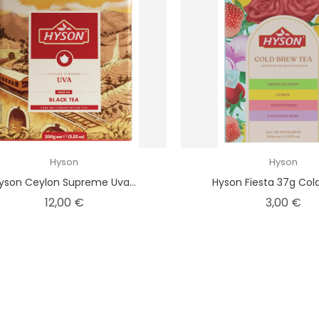
Hyson
Hyson
yson Ceylon Supreme Uva...
Hyson Fiesta 37g Cold
Kaina
Kai
12,00 €
3,00 €
ARDUOTA
PASIŪLYMAS!