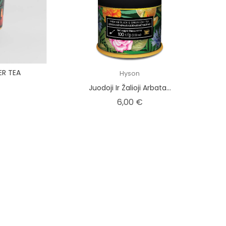
ER TEA
Hyson
na
Juodoji Ir Žalioji Arbata...
Kaina
6,00 €