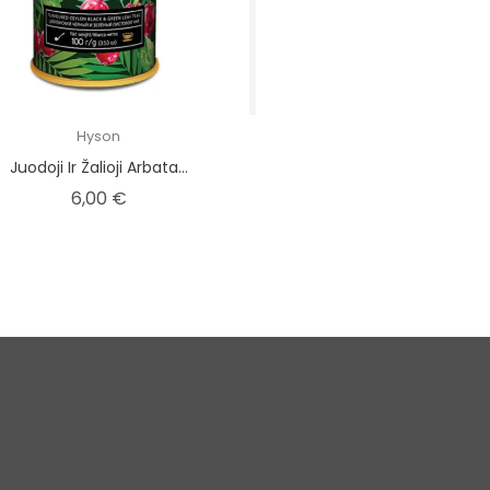
Hyson
Juodoji Ir Žalioji Arbata...
Kaina
6,00 €
aina
Privatumo politika
Asmeninė inform
ės
Prekių pirkimo, pristatymo ir
Užsakymai