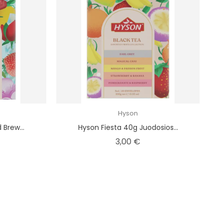
Hyson
 Brew...
Hyson Fiesta 40g Juodosios...
na
Kaina
3,00 €
PASIŪLYMAS!