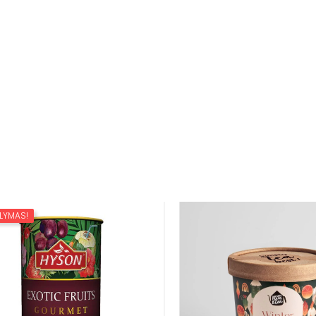
Hyson
Hyson
odoji Arbata Hyson EXOTIC...
Juodoji Arbata Hyson F
Kaina
Kai
5,00 €
3,00 €
LYMAS!