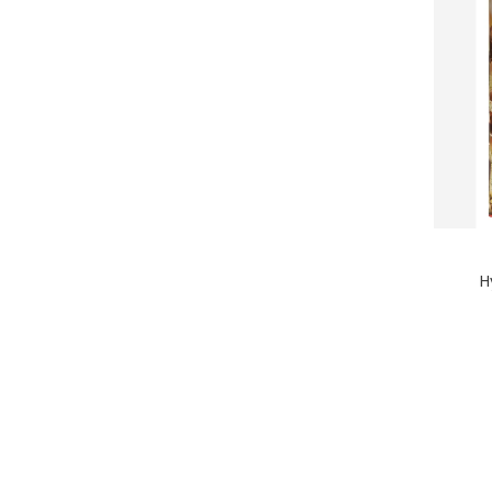
H
IŠP