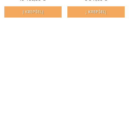
Į KREPŠELĮ
Į KREPŠELĮ
PASIŪLYMAS!
GREITA PERŽIŪRA
GREITA PERŽIŪRA
Kavos Aparatas Schaerer...
Kavos Aparatas WMF 950s
LIT
Kaina
14 520,00 €
Kaina
3 019,00 €
Į KREPŠELĮ
Į KREPŠELĮ