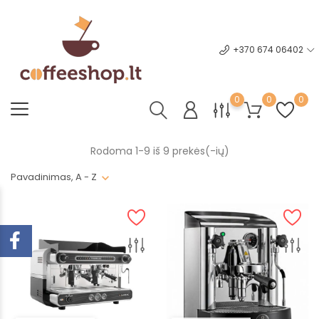
+370 674 06402
0
0
0
Rodoma 1-9 iš 9 prekės(-ių)
Pavadinimas, A - Z