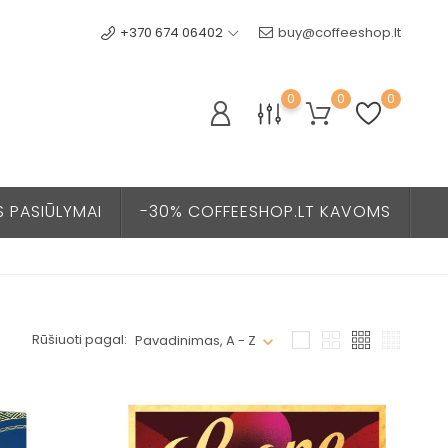
+370 674 06402
buy@coffeeshop.lt
0
0
0
S PASIŪLYMAI
-30% COFFEESHOP.LT KAVOMS
Rūšiuoti pagal:
Pavadinimas, A - Z