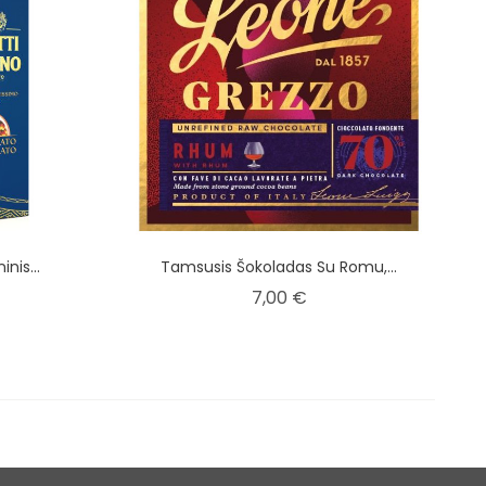
nis...
Tamsusis Šokoladas Su Romu,...
ina
Kaina
7,00 €