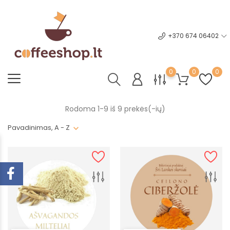
+370 674 06402
0
0
0
Rodoma 1-9 iš 9 prekės(-ių)
Pavadinimas, A - Z