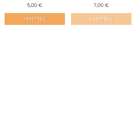
Kaina
Kaina
5,00 €
7,00 €
Į KREPŠELĮ
Į KREPŠELĮ
GREITA PERŽIŪRA
GREITA PERŽIŪRA
Ceilono Imbieras Maltas 45g
Ceilono Kardamono Ankštys
20g
Kaina
5,00 €
Kaina
5,00 €
Į KREPŠELĮ
Į KREPŠELĮ