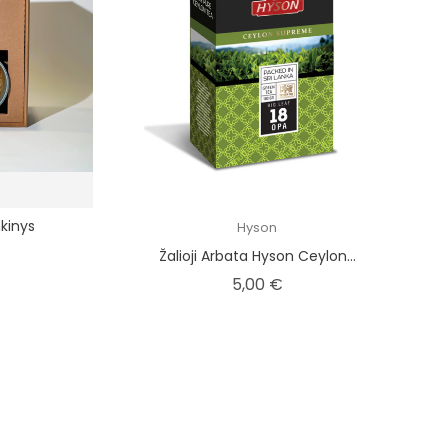
kinys
Hyson
ina
Žalioji Arbata Hyson Ceylon...
Kaina
5,00 €
PASIŪLYMAS!
IŠPARDUOTA