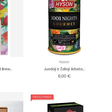
Hyson
 Brew...
Juodoji Ir Žalioji Arbata...
na
Kaina
6,00 €
PASIŪLYMAS!