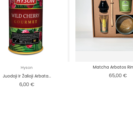
Matcha Arbatos Rin
Hyson
Ka
65,00 €
Juodoji Ir Žalioji Arbata...
Kaina
6,00 €
LYMAS!
PASIŪLYMAS!