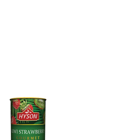
Hyson
Hyson
Žalioji Arbata Hyson...
Žalioji Arbata Hyso
Kaina
Ka
6,00 €
6,00 €