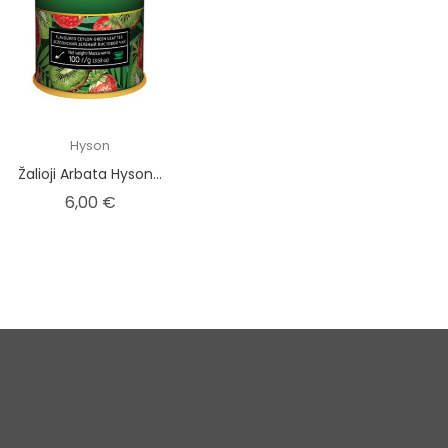
Hyson
Žalioji Arbata Hyson...
Kaina
6,00 €
aina
Privatumo politika
Asmeninė inform
ės
Prekių pirkimo, pristatymo ir
Užsakymai
grąžinimo taisyklės
os prekės
Kredito kvitai