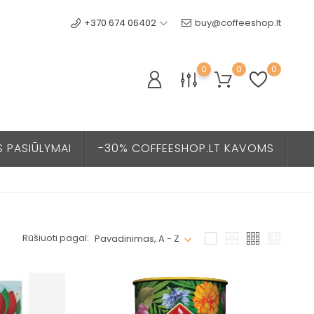
+370 674 06402
buy@coffeeshop.lt
0
0
0
S PASIŪLYMAI
-30% COFFEESHOP.LT KAVOMS
Rūšiuoti pagal:
Pavadinimas, A - Z