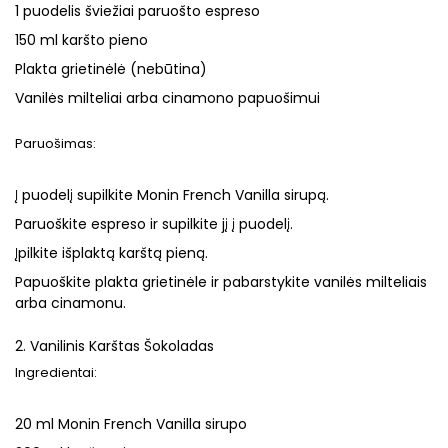
1 puodelis šviežiai paruošto espreso
150 ml karšto pieno
Plakta grietinėlė (nebūtina)
Vanilės milteliai arba cinamono papuošimui
Paruošimas:
Į puodelį supilkite Monin French Vanilla sirupą.
Paruoškite espreso ir supilkite jį į puodelį.
Įpilkite išplaktą karštą pieną.
Papuoškite plakta grietinėle ir pabarstykite vanilės milteliais
arba cinamonu.
2. Vanilinis Karštas Šokoladas
Ingredientai:
20 ml Monin French Vanilla sirupo