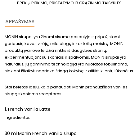
PREKIŲ PIRKIMO, PRISTATYMO IR GRĄŽINIMO TAISYKLĖS
APRAŠYMAS
MONIN sirupai yra žinomi visame pasaulyje ir pripažįstami
geriausių kavos virėjų, miksologų ir kokteilių meistrų. MONIN
produktų įvairovė leidžia rinktis iš daugybės skonių,
ekperimentuojant su skoniais ir spalvomis. MONIN sirupai yra
natūralūs, jų gaminimo technologija yra nuolatos tobulinama,
siekiant išlaikyti nepriekaištingą kokybę ir atitikti klientų lūkesčius.
Štai keletas idėjų, kaip panaudoti Monin prancūziškos vanilės
sirupą skaniems receptams:
1. French Vanilla Latte
Ingredientai:
30 ml Monin French Vanilla sirupo