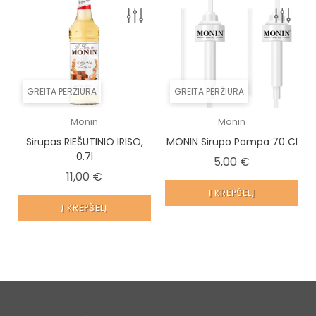
GREITA PERŽIŪRA
GREITA PERŽIŪRA
Monin
Monin
Sirupas RIEŠUTINIO IRISO,
MONIN Sirupo Pompa 70 Cl
0.7l
Kaina
5,00 €
Kaina
11,00 €
Į KREPŠELĮ
Į KREPŠELĮ