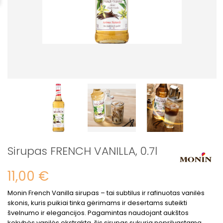
Sirupas FRENCH VANILLA, 0.7l
11,00 €
Monin French Vanilla sirupas
– tai subtilus ir rafinuotas vanilės
skonis, kuris puikiai tinka gėrimams ir desertams suteikti
švelnumo ir elegancijos. Pagamintas naudojant aukštos
kokybės vanilės ekstraktą, šis sirupas sukuria neprilygstamą