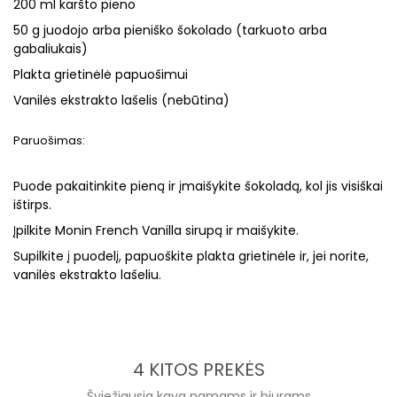
200 ml karšto pieno
50 g juodojo arba pieniško šokolado (tarkuoto arba
gabaliukais)
Plakta grietinėlė papuošimui
Vanilės ekstrakto lašelis (nebūtina)
Paruošimas:
Puode pakaitinkite pieną ir įmaišykite šokoladą, kol jis visiškai
ištirps.
Įpilkite Monin French Vanilla sirupą ir maišykite.
Supilkite į puodelį, papuoškite plakta grietinėle ir, jei norite,
vanilės ekstrakto lašeliu.
4 KITOS PREKĖS
Šviežiausia kava namams ir biurams