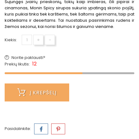
Sujungęs įvairių prieskonių, tokių kaip imbieras, čili pipirai ir
cinamonas, Monin Spicy sirupas sukuria ypatingą skonio pojūtį,
kuris puikiai tinka tiek karštiems, tiek šaltoms gėrimams, taip pat
kokteiliams ir desertams. Tai nuostabus pasirinkimas rudens ir
žiemos sezonui, kai norisi šilumos ir gaivumo viename.
+
-
Kiekis:
Norite paklausti?
12
Prekių likutis:
Į KREPŠELĮ
Pasidalinkite: