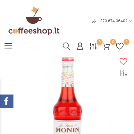
+370 674 06402
0
0
0