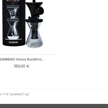
SANREMO Kavos Ruošimo...
Kaina
189,00 €
-1 iš 1 prekės(-ių)