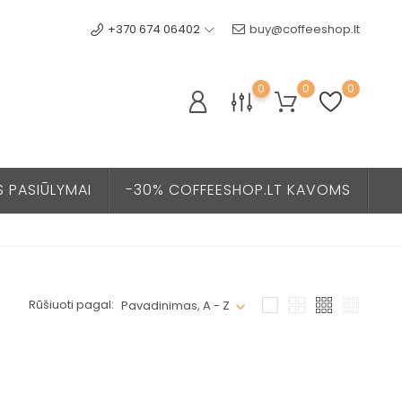
+370 674 06402
buy@coffeeshop.lt
0
0
0
S PASIŪLYMAI
-30% COFFEESHOP.LT KAVOMS
Rūšiuoti pagal:
Pavadinimas, A - Z