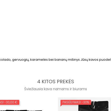
kolado, gervuogių, karamelės bei bananų mišinys Jūsų kavos puodelyje
4 KITOS PREKĖS
Šviežiausia kava namams ir biurams
AS!
-30,00 €
PASIŪLYMAS!
−30%