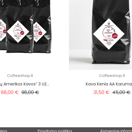
Coffeeshop.lt
Coffeeshop.lt
tų Amerikos Kavos“ 3 Už...
Kava Kenia AA Karuma
Įprasta kaina
Kaina
Įprasta k
68,00 €
98,00 €
31,50 €
45,00 €
MŪSŲ ĮMONĖ
JŪSŲ PASKYR
aina
Privatumo politika
Asmeninė inform