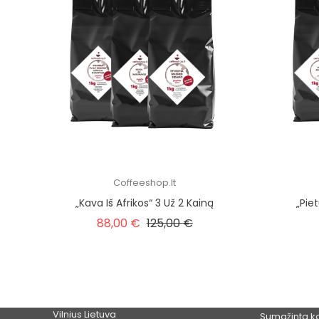
Coffeeshop.lt
„Kava Iš Afrikos“ 3 Už 2 Kainą
„Pie
Įprasta kaina
Kaina
88,00 €
125,00 €
PREKĖS
Coffeeshop.lt | Geros kavos
parduotuvė
Žygimantų g. 14,
LT01102,
Vilnius
Lietuva
Sumažinta k