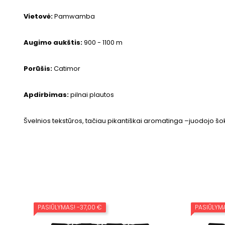
Vietovė:
Pamwamba
Augimo aukštis:
900 - 1100 m
Porūšis:
Catimor
Apdirbimas:
pilnai plautos
Švelnios tekstūros, tačiau pikantiškai aromatinga –juodojo šo
PASIŪLYMAS!
-37,00 €
PASIŪLYM