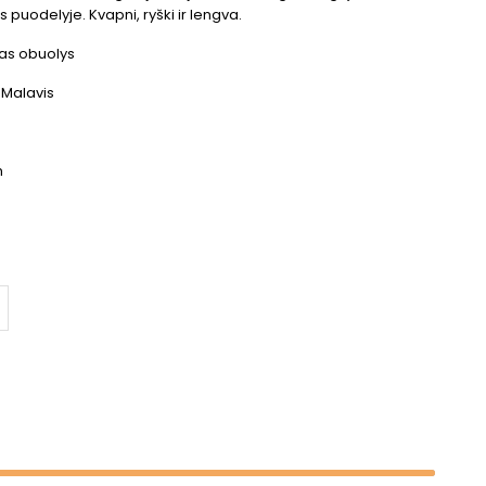
puodelyje. Kvapni, ryški ir lengva.
ias obuolys
Malavis
m