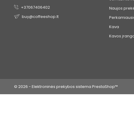
+37067406402
Naujos prek
buy@coffeeshop.lt
Perkamiausi
Kava
Kavos įrang
© 2026 - Elektroninės prekybos sistema PrestaShop™