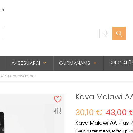
us
SPECIALŪ
AKSESUARAI
GURMANAMS
n
keyboard_arrow_down
keyboard_arrow_down
AA Plus Pamwamba
Kava Malawi 
30,10 €
43,00 
Kava Malawi AA Plu
Švelnios tekstūros, tačiau pi