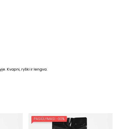
. Kvapni, ryški ir lengva.
PASIŪLYMAS!
−30%