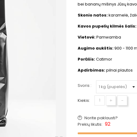
bei bananų mišinys Jūsų kavos 
Skonio natos:
karamelė, žal
Kavos pupelių kilmės šalis:
Vietovė:
Pamwamba
Augimo aukštis:
900 - 1100 
Porūšis:
Catimor
Apdirbimas:
pilnai plautos
Svoris :
+
-
Kiekis:
Norite paklausti?
92
Prekių likutis: