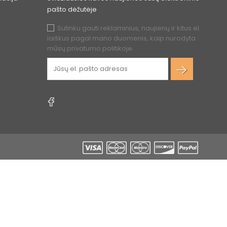
pašto dėžutėje
Sutinku gauti reklaminius, naujienų ir kitus el.
laiškus pagal mano duomenis, kaip nurodyta
mūsų privatumo politikoje.