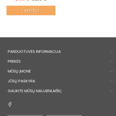
Į KREPŠELĮ
PARDUOTUVĖS INFORMACIJA
PREKĖS
MŪSŲ ĮMONĖ
JŪSŲ PASKYRA
GAUKITE MŪSŲ NAUJIENLAIŠKĮ