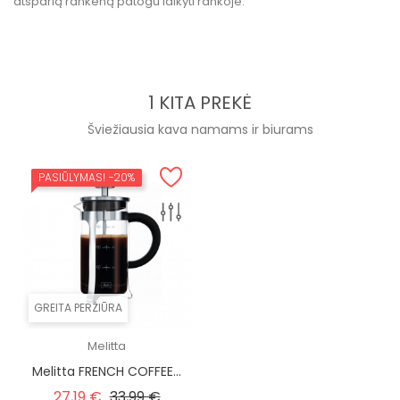
atsparią rankeną patogu laikyti rankoje.
1 KITA PREKĖ
Šviežiausia kava namams ir biurams
PASIŪLYMAS!
−20%
GREITA PERŽIŪRA
Melitta
Melitta FRENCH COFFEE...
Įprasta kaina
Kaina
27,19 €
33,99 €