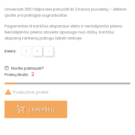
Universali 350 l talpa leis paruošti iki 3 kavos puodelių – stiklinis
ąsotis yra patogiai sugraduotas.
Pagamintas iš karščiui atsparaus stiklo ir nerūdijančio plieno.
Nerūdijančio plieno stovelis apsaugo nuo dūžių. Karščiui
atsparią rankeną patogu laikyti rankoje.
+
-
Kiekis:
Norite paklausti?
2
Prekių likutis:

Paskutinė prekė
Į KREPŠELĮ