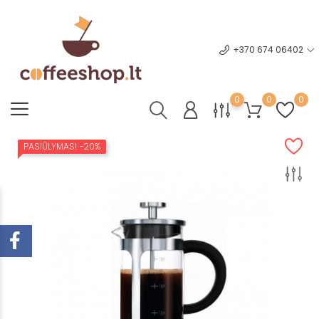
+370 674 06402
0
0
0
PASIŪLYMAS!
−20%