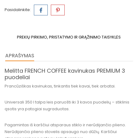
Pasidalinkite:
PREKIŲ PIRKIMO, PRISTATYMO IR GRĄŽINIMO TAISYKLĖS
APRAŠYMAS
Melitta FRENCH COFFEE kavinukas PREMIUM 3
puodeliai
Prancūziškas kavinukas, tinkantis tiek kavai, tiek arbatai.
Universali 350 l talpa leis paruošti iki 3 kavos puodelių – stiklinis
ąsotis yra patogiai sugraduotas.
Pagamintas iš karščiui atsparaus stiklo ir nerūdijančio plieno.
Nerūdijančio plieno stovelis apsaugo nuo dūžių. Karščiui