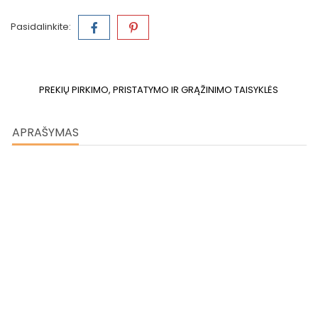
Pasidalinkite:
PREKIŲ PIRKIMO, PRISTATYMO IR GRĄŽINIMO TAISYKLĖS
APRAŠYMAS
Seven Arabica Blend
Nuostabus septynių arabikos pupelių mišinys, puikiai
subalansuoto skonio ir aromato. Tinkantis automatiniams kavos
aparatams. 100 % arabikos kava.
Skoninės savybės:
kvapni, tiršto kūno kava su lengvu šokolado
poskoniu ir švelnia rūgštele
Apdirbimas:
sausas, pilnai plautos