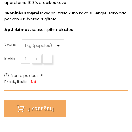
aparatams. 100 % arabikos kava.
Skoninės savybės:
kvapni, tiršto kūno kava su lengvu šokolado
poskoniu ir švelnia rūgštele
Apdirbimas:
sausas, pilnai plautos
Svoris :
+
-
Kiekis:
Norite paklausti?
59
Prekių likutis:
Į KREPŠELĮ