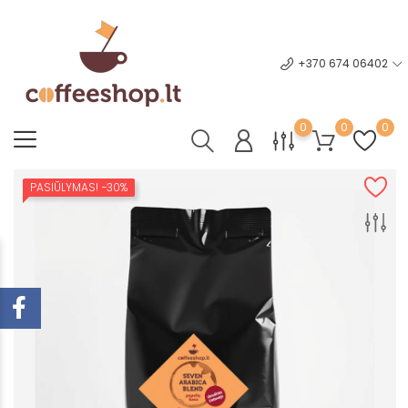
+370 674 06402
0
0
0
PASIŪLYMAS!
−30%