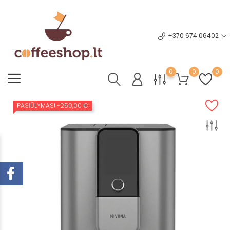
+370 674 06402
0
0
0
PASIŪLYMAS!
-250,00 €