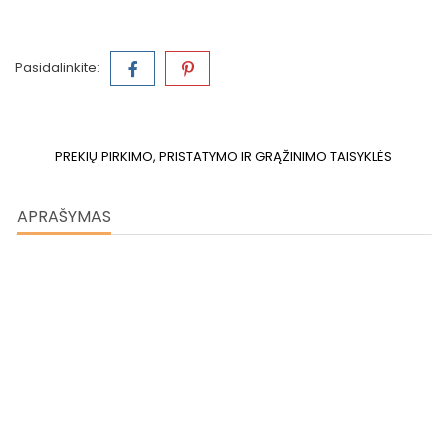
Pasidalinkite:
PREKIŲ PIRKIMO, PRISTATYMO IR GRĄŽINIMO TAISYKLĖS
APRAŠYMAS
Kavos aparatas NIVONA NIVO 8103
Ateitis šiandien. Standartas rytoj.
Visiškai automatinio kavos aparato ateitis: kiek įmanoma
pažangesnis kavos ruošimas ir valymas. 8000 serija turi naują
virimo įrenginį, kuris užtikrina didesnę nei bet kada anksčiau
švarą viduje. Ir, žinoma, kavos malonumas perkeliamas į kitą
lygį. Dėl naujo harmoningo aromato profilio šie du modeliai
ruošia kavą taip, kad visada išgautumėte subalansuotą skonį,