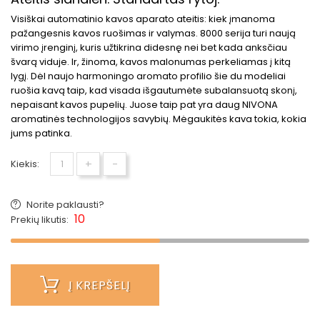
Visiškai automatinio kavos aparato ateitis: kiek įmanoma
pažangesnis kavos ruošimas ir valymas. 8000 serija turi naują
virimo įrenginį, kuris užtikrina didesnę nei bet kada anksčiau
švarą viduje. Ir, žinoma, kavos malonumas perkeliamas į kitą
lygį. Dėl naujo harmoningo aromato profilio šie du modeliai
ruošia kavą taip, kad visada išgautumėte subalansuotą skonį,
nepaisant kavos pupelių. Juose taip pat yra daug NIVONA
aromatinės technologijos savybių. Mėgaukitės kava tokia, kokia
jums patinka.
+
-
Kiekis:
Norite paklausti?
10
Prekių likutis:
Į KREPŠELĮ