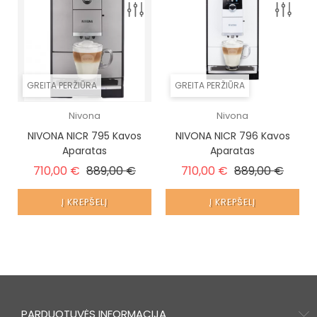
GREITA PERŽIŪRA
GREITA PERŽIŪRA
Nivona
Nivona
NIVONA NICR 795 Kavos
NIVONA NICR 796 Kavos
Aparatas
Aparatas
Įprasta kaina
Kaina
Įprasta kaina
Kaina
710,00 €
889,00 €
710,00 €
889,00 €
Į KREPŠELĮ
Į KREPŠELĮ
PARDUOTUVĖS INFORMACIJA