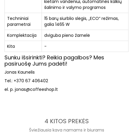
kietam vandeniui, automatinės kalkių
šalinimo ir valymo programos
Techniniai
15 barų siurblio slėgis, „ECO“ režimas,
parametrai
galia 1465 W
Komplektacija
dviguba pieno žarnelė
Kita
-
Sunku išsirinkti? Reikia pagalbos? Mes
pasiruošę Jums padėti!
Jonas Kaunelis
Tel.: +370 67 406402
el. p. jonas@coffeeshop.lt
4 KITOS PREKĖS
Šviežiausia kava namams ir biurams