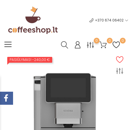
+370 674 06402
0
0
0
PASIŪLYMAS!
-240,00 €