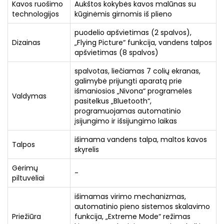
Kavos ruošimo
Aukštos kokybės kavos malūnas su
technologijos
kūginėmis girnomis iš plieno
puodelio apšvietimas (2 spalvos),
Dizainas
„Flying Picture“ funkcija, vandens talpos
apšvietimas (8 spalvos)
spalvotas, liečiamas 7 colių ekranas,
galimybė prijungti aparatą prie
išmaniosios „Nivona“ programėlės
Valdymas
pasitelkus „Bluetooth“,
programuojamas automatinio
įsijungimo ir išsijungimo laikas
išimama vandens talpa, maltos kavos
Talpos
skyrelis
Gėrimų
-
piltuvėliai
išimamas virimo mechanizmas,
automatinio pieno sistemos skalavimo
Priežiūra
funkcija, „Extreme Mode“ režimas