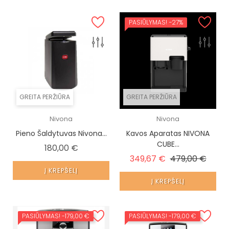
PASIŪLYMAS!
−27%
GREITA PERŽIŪRA
GREITA PERŽIŪRA
Nivona
Nivona
Pieno Šaldytuvas Nivona...
Kavos Aparatas NIVONA
CUBE...
Kaina
180,00 €
Įprasta kaina
Kaina
349,67 €
479,00 €
Į KREPŠELĮ
Į KREPŠELĮ
PASIŪLYMAS!
-179,00 €
PASIŪLYMAS!
-179,00 €