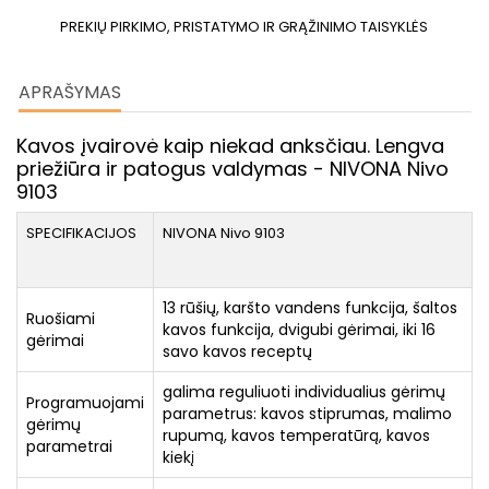
PREKIŲ PIRKIMO, PRISTATYMO IR GRĄŽINIMO TAISYKLĖS
APRAŠYMAS
Kavos įvairovė kaip niekad anksčiau. Lengva
priežiūra ir patogus valdymas - NIVONA Nivo
9103
SPECIFIKACIJOS
NIVONA Nivo 9103
13 rūšių, karšto vandens funkcija, šaltos
Ruošiami
kavos funkcija, dvigubi gėrimai, iki 16
gėrimai
savo kavos receptų
galima reguliuoti individualius gėrimų
Programuojami
parametrus: kavos stiprumas, malimo
gėrimų
rupumą, kavos temperatūrą, kavos
parametrai
kiekį