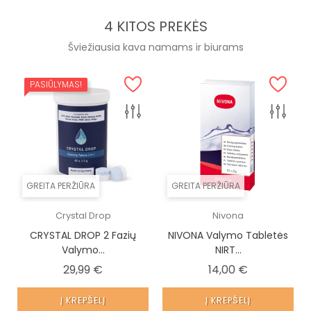
4 KITOS PREKĖS
Šviežiausia kava namams ir biurams
PASIŪLYMAS!
GREITA PERŽIŪRA
GREITA PERŽIŪRA
Crystal Drop
Nivona
CRYSTAL DROP 2 Fazių
NIVONA Valymo Tabletės
Valymo...
NIRT...
Kaina
Kaina
29,99 €
14,00 €
Į KREPŠELĮ
Į KREPŠELĮ