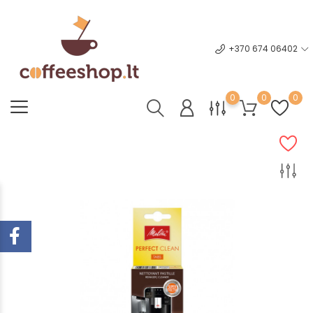
+370 674 06402
0
0
0