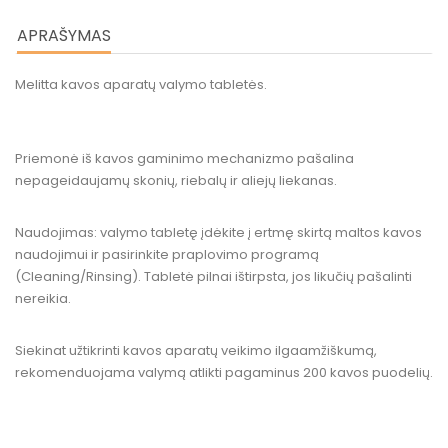
APRAŠYMAS
Melitta kavos aparatų valymo tabletės.
Priemonė iš kavos gaminimo mechanizmo pašalina
nepageidaujamų skonių, riebalų ir aliejų liekanas.
Naudojimas: valymo tabletę įdėkite į ertmę skirtą maltos kavos
naudojimui ir pasirinkite praplovimo programą
(Cleaning/Rinsing). Tabletė pilnai ištirpsta, jos likučių pašalinti
nereikia.
Siekinat užtikrinti kavos aparatų veikimo ilgaamžiškumą,
rekomenduojama valymą atlikti pagaminus 200 kavos puodelių.