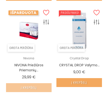
IŠPARDUOTA
PASIŪLYMAS!
GREITA PERŽIŪRA
GREITA PERŽIŪRA
Nivona
Crystal Drop
NIVONA Priežiūros
CRYSTAL DROP Valymo...
Priemonių...
Kaina
9,00 €
Kaina
29,99 €
Į KREPŠELĮ
Į KREPŠELĮ