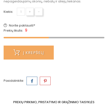
nepageidaujamų skonių, riebalų ir aliejų liekanas.
+
-
Kiekis:
Norite paklausti?
9
Prekių likutis:
Į KREPŠELĮ
Pasidalinkite:
PREKIŲ PIRKIMO, PRISTATYMO IR GRĄŽINIMO TAISYKLĖS