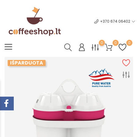
+370 674 06402
0
0
0
IŠPARDUOTA