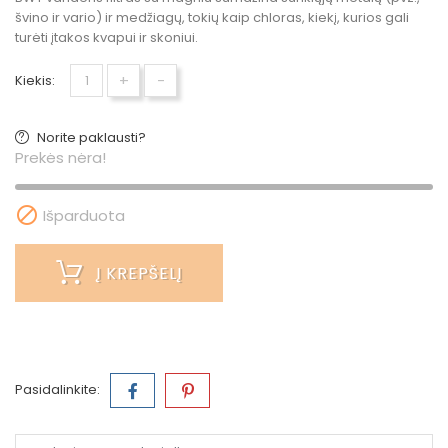
švino ir vario) ir medžiagų, tokių kaip chloras, kiekį, kurios gali
turėti įtakos kvapui ir skoniui.
+
-
Kiekis:
Norite paklausti?
Prekės nėra!

Išparduota
Į KREPŠELĮ
Pasidalinkite: