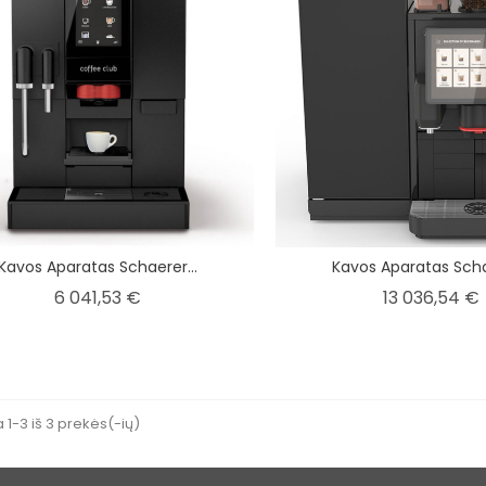
Kavos Aparatas Schaerer...
Kavos Aparatas Schae
Kaina
6 041,53 €
13 036,54 €
1-3 iš 3 prekės(-ių)