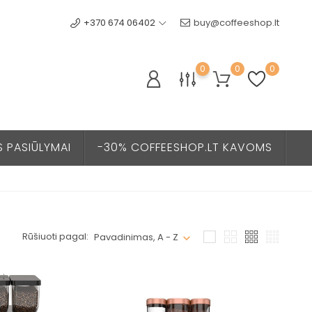
+370 674 06402
buy@coffeeshop.lt
0
0
0
S PASIŪLYMAI
-30% COFFEESHOP.LT KAVOMS
Rūšiuoti pagal:
Pavadinimas, A - Z