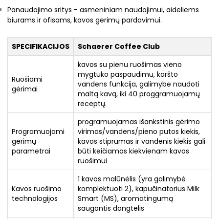
Panaudojimo sritys - asmeniniam naudojimui, aideliems
biurams ir ofisams, kavos gėrimų pardavimui.
SPECIFIKACIJOS
Schaerer Coffee Club
kavos su pienu ruošimas vieno
mygtuko paspaudimu, karšto
Ruošiami
vandens funkcija, galimybė naudoti
gėrimai
maltą kavą, iki 40 proggramuojamų
receptų.
programuojamas išankstinis gėrimo
Programuojami
virimas/vandens/pieno putos kiekis,
gėrimų
kavos stiprumas ir vandenis kiekis gali
parametrai
būti keičiamas kiekvienam kavos
ruošimui
1 kavos malūnėlis (yra galimybė
Kavos ruošimo
komplektuoti 2), kapučinatorius Milk
technologijos
Smart (MS), aromatingumą
saugantis dangtelis