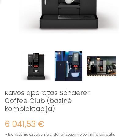
Kavos aparatas Schaerer
Coffee Club (bazinė
komplektacija)
6 041,53 €
Išankstinis užsakymas, dėl pristatymo termino teirautis