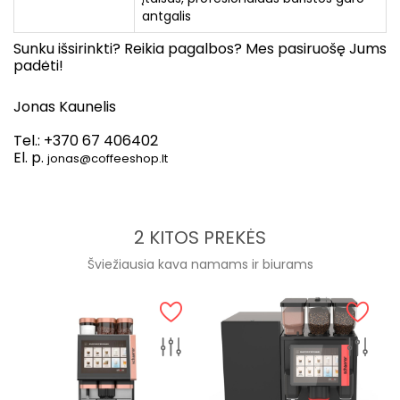
antgalis
Sunku išsirinkti? Reikia pagalbos? Mes pasiruošę Jums
padėti!
Jonas Kaunelis
Tel.: +370 67 406402
El. p.
jonas@coffeeshop.lt
2 KITOS PREKĖS
Šviežiausia kava namams ir biurams