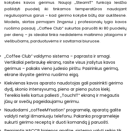
kokybės kavos gėrimus. Naujoji „SteamIT“ funkcija leidžia
pašildyti puodelį iki tinkamos temperatūros naudojant
reguliuojamus garus – kad gėrimo kokybė būtų dar aukštesnė.
Modelis, skirtas pirmajam žingsniui į profesionalų lygio kavos
ruošimo pasaulį. „Coffee Club“ sukurtas paruošti iki 80 puodelių
per dieną – jis idealiai tinka nedidelėms maitinimo įstaigoms ir
viešbučiams, parduotuvėms ir savitarnai biuruose.
„Coffee Club“ valdymo sistema – paprasta ir smagi.
Vertikaliai perbraukę ekraną, rasite visus įrašytus kavos
gėrimus – pakaks vieno judesio pirštu. Pasirinkus gėrimą,
ekrane išvysite gėrimo ruošimo eigą.
Kiekvienas kavos aparato naudotojas gali pasirinkti gėrimo
dydį, skonio intensyvumą, pieno ar pieno putos kiekį.
Tereikia kelis kartus paliesti „TouchIT“ ekraną ir mėgautis
jūsų ar svečių pageidaujamu gėrimu.
Naudodami „coffeeMYsation“ programėlę, aparatą galite
valdyti netgi išmaniuoju telefonu. Pakanka programėlėje
sukurti gėrimo receptą ir duoti komandą jį paruošti.
Remiantis HACCP higienos analize, sistemą valyti reikia tik