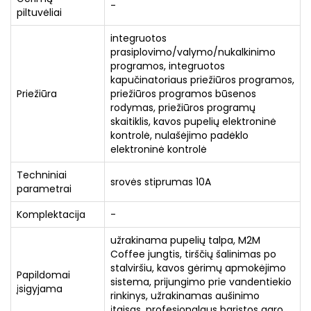
-
piltuvėliai
integruotos
prasiplovimo/valymo/nukalkinimo
programos, integruotos
kapučinatoriaus priežiūros programos,
Priežiūra
priežiūros programos būsenos
rodymas, priežiūros programų
skaitiklis, kavos pupelių elektroninė
kontrolė, nulašėjimo padėklo
elektroninė kontrolė
Techniniai
srovės stiprumas 10A
parametrai
Komplektacija
-
užrakinama pupelių talpa, M2M
Coffee jungtis, tirščių šalinimas po
stalviršiu, kavos gėrimų apmokėjimo
Papildomai
sistema, prijungimo prie vandentiekio
įsigyjama
rinkinys, užrakinamas aušinimo
įtaisas, profesionalaus baristos garo