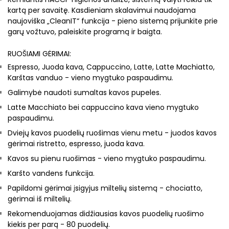
kartą per savaitę. Kasdieniam skalavimui naudojama
naujoviška „CleanIT“ funkcija - pieno sistemą prijunkite prie
garų vožtuvo, paleiskite programą ir baigta.
RUOŠIAMI GĖRIMAI:
Espresso, Juoda kava, Cappuccino, Latte, Latte Machiatto,
Karštas vanduo - vieno mygtuko paspaudimu.
Galimybė naudoti sumaltas kavos pupeles.
Latte Macchiato bei cappuccino kava vieno mygtuko
paspaudimu.
Dviejų kavos puodelių ruošimas vienu metu - juodos kavos
gėrimai ristretto, espresso, juoda kava.
Kavos su pienu ruošimas - vieno mygtuko paspaudimu.
Karšto vandens funkcija.
Papildomi gėrimai įsigyjus miltelių sistemą - c
hociatto,
gėrimai iš miltelių.
Rekomenduojamas didžiausias kavos puodelių ruošimo
kiekis per parą - 80 puodelių.