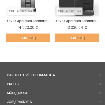
GREITA PERŽIŪRA
GREITA PERŽIŪRA
Kavos Aparatas Schaerer...
Kavos Aparatas Schaerer...
Kaina
Kaina
14 520,00 €
13 036,54 €
Į KREPŠELĮ
Į KREPŠELĮ
PARDUOTUVĖS INFORMACIJA
PREKĖS
MŪSŲ ĮMONĖ
JŪSŲ PASKYRA