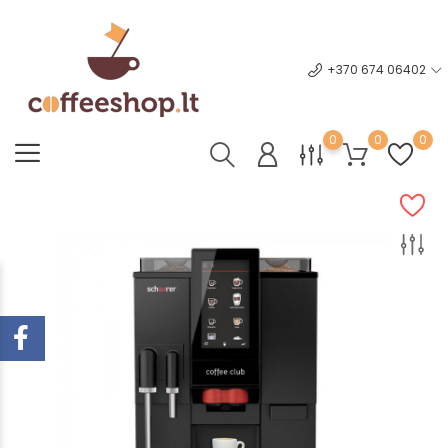
+370 674 06402
0
0
0