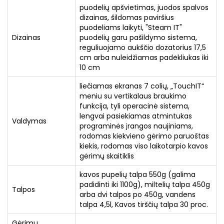
puodelių apšvietimas, juodos spalvos
dizainas, šildomas paviršius
puodeliams laikyti, "Steam IT"
Dizainas
puodelių garu pašildymo sistema,
reguliuojamo aukščio dozatorius 17,5
cm arba nuleidžiamas padėkliukas iki
10 cm
liečiamas ekranas 7 colių, „TouchIT“
meniu su vertikalaus braukimo
funkcija, tyli operacinė sistema,
lengvai pasiekiamas atmintukas
Valdymas
programinės įrangos naujiniams,
rodomas kiekvieno gėrimo paruoštas
kiekis, rodomas viso laikotarpio kavos
gėrimų skaitiklis
kavos pupelių talpa 550g (galima
padidinti iki 1100g), miltelių talpa 450g
Talpos
arba dvi talpos po 450g, vandens
talpa 4,5l, Kavos tirščių talpa 30 proc.
Gėrimų