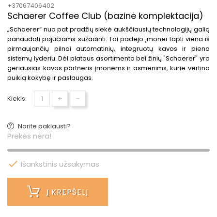
+37067406402
Schaerer Coffee Club (bazinė komplektacija)
„Schaerer“ nuo pat pradžių siekė aukščiausių technologijų galią
panaudoti pojūčiams sužadinti. Tai padėjo įmonei tapti viena iš
pirmaujančių pilnai automatinių, integruotų kavos ir pieno
sistemų lyderiu. Dėl plataus asortimento bei žinių "Schaerer" yra
geriausias kavos partneris įmonėms ir asmenims, kurie vertina
puikią kokybę ir paslaugas.
+
-
Kiekis:
Norite paklausti?
Prekės nėra!

Išankstinis užsakymas
Į KREPŠELĮ