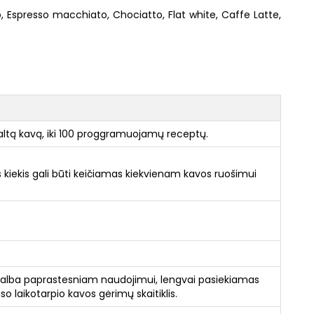
Espresso macchiato, Chociatto, Flat white, Caffe Latte,
ltą kavą, iki 100 proggramuojamų receptų.
kiekis gali būti keičiamas kiekvienam kavos ruošimui
galba paprastesniam naudojimui, lengvai pasiekiamas
laikotarpio kavos gėrimų skaitiklis.