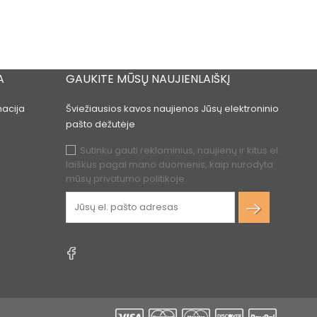
A
GAUKITE MŪSŲ NAUJIENLAIŠKĮ
acija
Šviežiausios kavos naujienos Jūsų elektroninio
pašto dėžutėje
Sutinku gauti reklaminius, naujienų ir kitus el.
laiškus pagal mano duomenis, kaip nurodyta
mūsų privatumo politikoje.