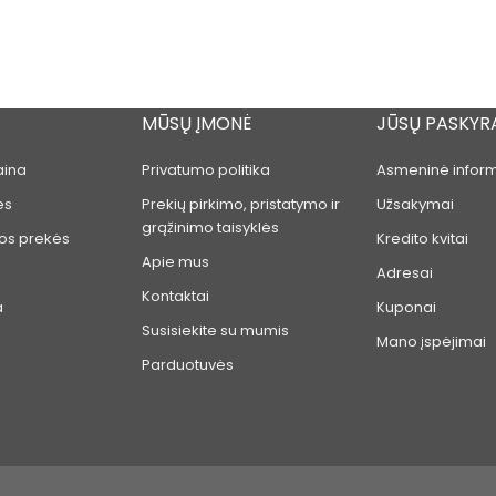
MŪSŲ ĮMONĖ
JŪSŲ PASKYR
aina
Privatumo politika
Asmeninė inform
ės
Prekių pirkimo, pristatymo ir
Užsakymai
grąžinimo taisyklės
os prekės
Kredito kvitai
Apie mus
Adresai
Kontaktai
a
Kuponai
Susisiekite su mumis
Mano įspėjimai
Parduotuvės