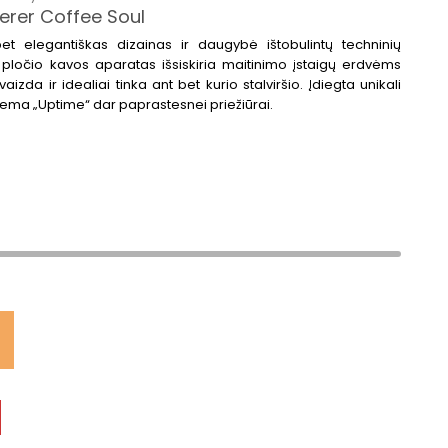
rer Coffee Soul
 bet elegantiškas dizainas ir daugybė ištobulintų techninių
pločio kavos aparatas išsiskiria maitinimo įstaigų erdvėms
aizda ir idealiai tinka ant bet kurio stalviršio. Įdiegta unikali
stema „Uptime“ dar paprastesnei priežiūrai.