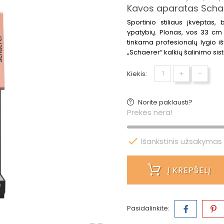
Kavos aparatas Schae
Sportinio stiliaus įkvėptas,
ypatybių. Plonas, vos 33 cm 
tinkama profesionalų lygio išv
„Schaerer“ kalkių šalinimo si
+
-
Kiekis:
Norite paklausti?
Prekės nėra!

Išankstinis užsakymas
Į KREPŠELĮ
Pasidalinkite: