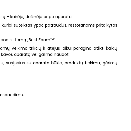
są – kairėje, dešinėje ar po aparatu.
 kuriai suteiktas ypač patrauklus, restoranams pritaikytas
pieno sistemą „Best Foam™“.
mų veikimo trikčių ir atėjus laikui paragina atlikti kalkių
ai kavos aparatą vėl galima naudoti.
is, susijusius su aparato būkle, produktų tiekimu, gėrimų
 paspaudimu.