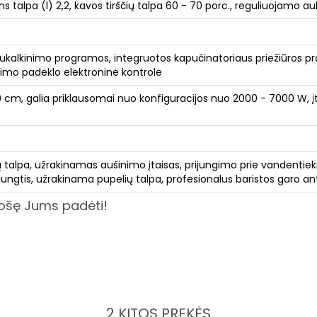
s talpa (l) 2,2, kavos tirščių talpa 60 - 70 porc., reguliuojamo au
kalkinimo programos, integruotos kapučinatoriaus priežiūros pro
jimo padėklo elektroninė kontrolė
 cm, galia priklausomai nuo konfiguracijos nuo 2000 - 7000 W, įt
lių talpa, užrakinamas aušinimo įtaisas, prijungimo prie vandentie
jungtis, užrakinama pupelių talpa, profesionalus baristos garo an
uošę Jums padėti!
2 KITOS PREKĖS