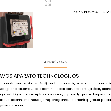
PREKIŲ PIRKIMO, PRISTA
APRAŠYMAS
 KAVOS APARATO TECHNOLOGIJOS
no restorano savininko širdį, mat turi unikalių savybių – nuo revoli
ą pieno sistemą „Best Foam™“ – ji leis paruošti karštų ir šaltų pieno
ite įrašyti 32 gėrimų receptus ir kiekvieną jų papildyti pageidaujamomi
artaus pasirinkimo naudojamą programą, leidžiančią greitai pasirink
ėgstamą gėrimą.