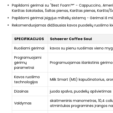
Papildomi gėrimai su "Best Foam™“ - Cappuccino, Americ
Karštas šokoladas, Šaltas pienas, Karštas pienas, Karšta/Š
Papildomi gėrimai įsigyjus miltelių sistemą - Gėrimai iš mil
Rekomenduojamas didžiausias kavos puodelių ruošimo kiekis p
SPECIFIKACIJOS
Schaerer Coffee Soul
Ruošiami gėrimai
kavos su pienu ruošimas vieno myg
Programuojami
gėrimų
Programuojamas išankstinis gėrimo v
parametrai
Kavos ruošimo
Milk Smart (MS) kapučinatorius, ar
technologijos
Dizainas
juoda spalva, puodelių apšvietimas
skaitmeninis manometras, 10,4 coli
Valdymas
atmintukas programinės įrangos nauj