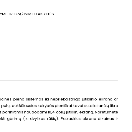
TYMO IR GRĄŽINIMO TAISYKLĖS
ucinės pieno sistemos iki nepriekaištingo jutiklinio ekrano ar
 putų, aukščiausios kokybės pieniškai kavai suteiksiančių tikro
s parinktimis naudodami 10,4 colių jutiklinį ekraną. Norėtumėte
ti gėrimą (iki dvylikos rūšių). Patrauklus ekrano dizainas ir