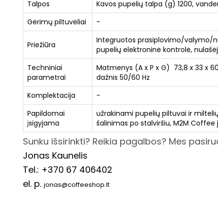
Talpos
Kavos pupelių talpa (g) 1200, vanden
Gėrimų piltuvėliai
-
Integruotos prasiplovimo/valymo/nu
Priežiūra
pupelių elektroninė kontrolė, nulašė
Techniniai
Matmenys (A x P x G) 73,8 x 33 x 60
parametrai
dažnis 50/60 Hz
Komplektacija
-
Papildomai
užrakinami pupelių piltuvai ir milte
įsigyjama
šalinimas po stalviršiu, M2M Coffee 
Sunku išsirinkti? Reikia pagalbos? Mes pasir
Jonas Kaunelis
Tel.: +370 67 406402
el. p.
jonas@coffeeshop.lt