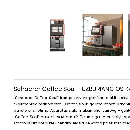
Schaerer Coffee Soul - UŽBURIANČIOS
„Schaerer Coffee Soul“ įranga privers greičiau plakti kiekvie
skaitmeninio manometro. „Coffee Soul“ galima įrengti patentuot
baristo prisilietimą. Aparatas siūlo maksimalią įvairovę – gal
„Coffee Soul“ naudoti savitarnai? Ekrane galite nustatyti sp
stambūs simboliai kiekvienam leidžia be vargo pasiruošti m