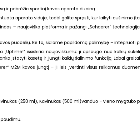
 ir pabrėžia sportinį kavos aparato dizainą.
a aparato viduje, todėl galite spręsti, kur laikyti aušinimo įtai
ndas – naujoviška platforma ir pažangi „Schaerer“ technologija,
 kavos puodelių. Be to, siūlome papildomą galimybę – integruoti 
„Uptime!“ išsiskiria naujoviškumu: ji apsaugo nuo kalkių sukelia
a įstatyti kasetę ir įjungti kalkių šalinimo funkciją. Labai greit
er“ M2M kavos jungtį – ji leis įvertinti visus reikiamus duomen
 kavinukas (250 ml), Kavinukas (500 ml)vanduo - vieno mygtuko
spaudimu.