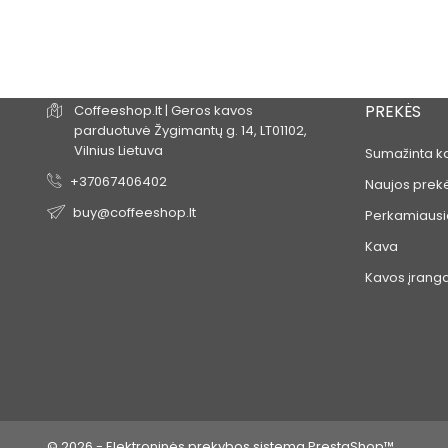
PREKĖS
Coffeeshop.lt | Geros kavos
parduotuvė
Žygimantų g. 14,
LT01102,
Vilnius
Lietuva
Sumažinta k
+37067406402
Naujos prek
buy@coffeeshop.lt
Perkamiausi
Kava
Kavos įrang
© 2026 - Elektroninės prekybos sistema PrestaShop™