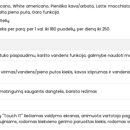
ano, White americano, Pieniška kava/arbata, Latte macchiato, 
alta pieno puta, Garo funkcija.
telių.
er parą: per 1 val. iki 180 puodelių, per dieną iki 250.
tuko paspaudimu, karšto vandens funkcija, galimybė naudoti ma
irimas/vandens/pieno putos kiekis, kavos stiprumas ir vandenis 
omatingumą saugantis dangtelis, barista režimas
ų "Touch IT" liečiamas valdymo ekranas, animuota vartotojo pa
iniams, rodomas kiekvieno gėrimo paruoštas kiekis, rodomas viso 