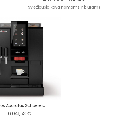
Šviežiausia kava namams ir biurams
os Aparatas Schaerer...
Kaina
6 041,53 €