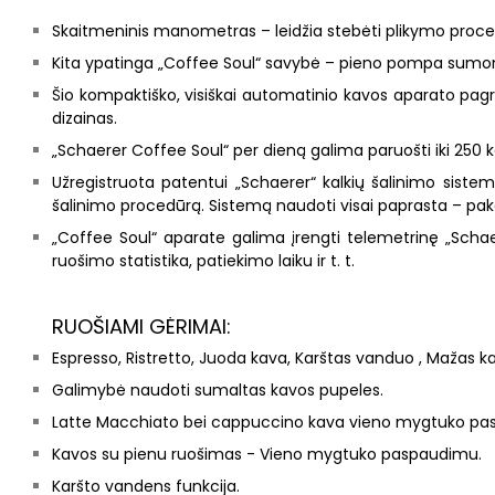
Skaitmeninis manometras – leidžia stebėti plikymo procesą
Kita ypatinga „Coffee Soul“ savybė – pieno pompa sumontuot
Šio kompaktiško, visiškai automatinio kavos aparato pagri
dizainas.
„Schaerer Coffee Soul“ per dieną galima paruošti iki 250
Užregistruota patentui „Schaerer“ kalkių šalinimo sistema 
šalinimo procedūrą. Sistemą naudoti visai paprasta – pakank
„Coffee Soul“ aparate galima įrengti telemetrinę „Schaer
ruošimo statistika, patiekimo laiku ir t. t.
RUOŠIAMI GĖRIMAI:
Espresso, Ristretto, Juoda kava, Karštas vanduo , Mažas
Galimybė naudoti sumaltas kavos pupeles.
Latte Macchiato bei cappuccino kava vieno mygtuko pa
Kavos su pienu ruošimas - Vieno mygtuko paspaudimu.
Karšto vandens funkcija.