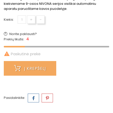
kiekviename 9-osios NIVONA serijos visiškai automatiniu
aparatu paruoštame kavos puodelyje.
+
-
Kiekis:
Norite paklausti?
4
Prekių likutis:

Paskutinė prekė
Į KREPŠELĮ
Pasidalinkite: