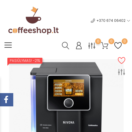
+370 674 06402
0
0
0
PASIŪLYMAS!
−21%