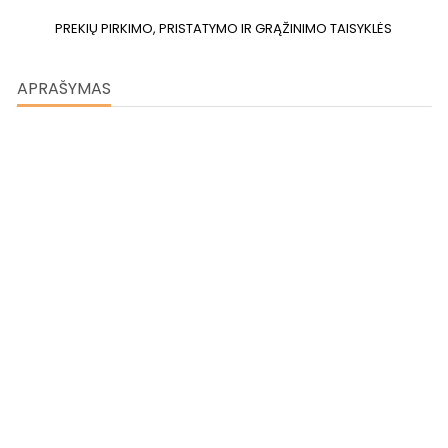
PREKIŲ PIRKIMO, PRISTATYMO IR GRĄŽINIMO TAISYKLĖS
APRAŠYMAS
Kavos aparatas NIVONA Cafe Romatica
960
Liečiamas TFT ekranėlis
Papildomo patogumo suteikia naujasis ypač didelis 5 colių
jutiklinis ekranas. Itin didelis ekranėlis - lengvai randamos
ikonėlės , valdyti aparatą dar nebuvo taip paprasta
Patogumas mygtuko paspaudimu
Aroma Pre-Select funkcija – beristo lygio nustatymas ruošiant
naujų rūšių NIVONA kavą.
Įspūdingos dizaino detalės