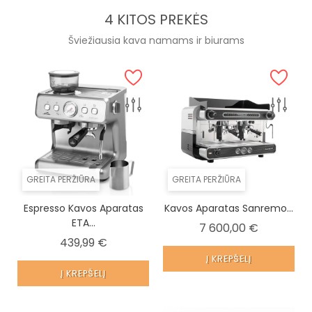
4 KITOS PREKĖS
Šviežiausia kava namams ir biurams
GREITA PERŽIŪRA
GREITA PERŽIŪRA
Espresso Kavos Aparatas
Kavos Aparatas Sanremo...
ETA...
Kaina
7 600,00 €
Kaina
439,99 €
Į KREPŠELĮ
Į KREPŠELĮ