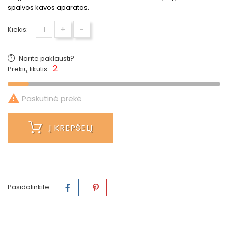
spalvos kavos aparatas.
+
-
Kiekis:
Norite paklausti?
2
Prekių likutis:

Paskutinė prekė
Į KREPŠELĮ
Pasidalinkite: