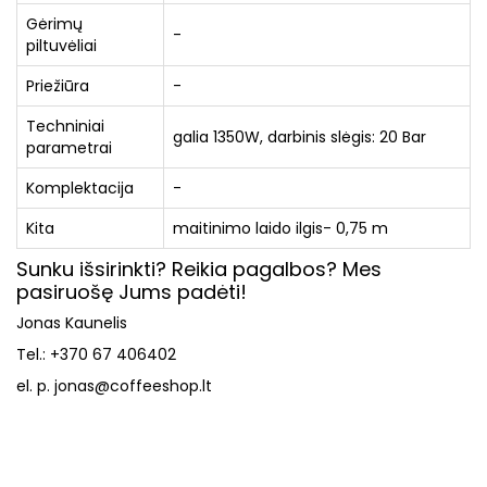
Gėrimų
-
piltuvėliai
Priežiūra
-
Techniniai
galia 1350W, darbinis slėgis: 20 Bar
parametrai
Komplektacija
-
Kita
maitinimo laido ilgis- 0,75 m
Sunku išsirinkti? Reikia pagalbos? Mes
pasiruošę Jums padėti!
Jonas Kaunelis
Tel.: +370 67 406402
el. p. jonas@coffeeshop.lt