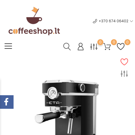
+370 674 06402
0
0
0