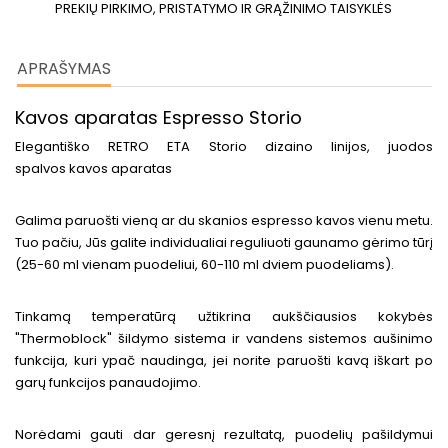
PREKIŲ PIRKIMO, PRISTATYMO IR GRĄŽINIMO TAISYKLĖS
APRAŠYMAS
Kavos aparatas Espresso Storio
Elegantiško RETRO ETA Storio dizaino linijos, juodos
spalvos kavos aparatas
Galima paruošti vieną ar du skanios espresso kavos vienu metu.
Tuo pačiu, Jūs galite individualiai reguliuoti gaunamo gėrimo tūrį
(25-60 ml vienam puodeliui, 60-110 ml dviem puodeliams).
Tinkamą temperatūrą užtikrina aukščiausios kokybės
"Thermoblock" šildymo sistema ir vandens sistemos aušinimo
funkcija, kuri ypač naudinga, jei norite paruošti kavą iškart po
garų funkcijos panaudojimo.
Norėdami gauti dar geresnį rezultatą, puodelių pašildymui