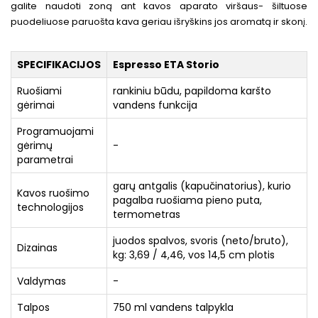
galite naudoti zoną ant kavos aparato viršaus- šiltuose
puodeliuose paruošta kava geriau išryškins jos aromatą ir skonį.
SPECIFIKACIJOS
Espresso ETA Storio
Ruošiami
rankiniu būdu, papildoma karšto
gėrimai
vandens funkcija
Programuojami
gėrimų
-
parametrai
garų antgalis (kapučinatorius), kurio
Kavos ruošimo
pagalba ruošiama pieno puta,
technologijos
termometras
juodos spalvos, svoris (neto/bruto),
Dizainas
kg: 3,69 / 4,46, vos 14,5 cm plotis
Valdymas
-
Talpos
750 ml vandens talpykla