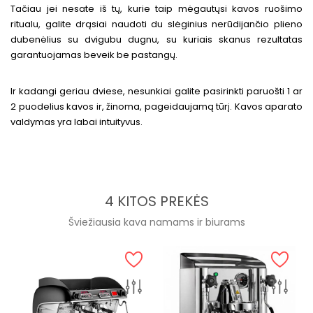
Tačiau jei nesate iš tų, kurie taip mėgautųsi kavos ruošimo
ritualu, galite drąsiai naudoti du slėginius nerūdijančio plieno
dubenėlius su dvigubu dugnu, su kuriais skanus rezultatas
garantuojamas beveik be pastangų.
Ir kadangi geriau dviese, nesunkiai galite pasirinkti paruošti 1 ar
2 puodelius kavos ir, žinoma, pageidaujamą tūrį. Kavos aparato
valdymas yra labai intuityvus.
4 KITOS PREKĖS
Šviežiausia kava namams ir biurams