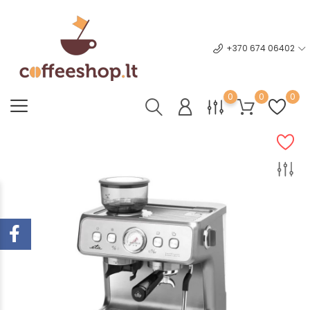
+370 674 06402
0
0
0