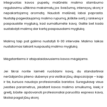
Integruotas kavos pupelių malūnėlis malimo stambumo
reguliavimu užtikrina maksimalų jos šviežumą, intensyvų skonį ir
nepakartojamą aromatą. Naudoti malūnėlį labai paprasta.
Nustatę pageidaujamą malimo rupumą, įkiškite svirtį į rankeną ir
paspauskite mygtuką, kad sumaltumėte kavą. Galite bet kada
sustabdyti malimą dar kartą paspausdami mygtuką.
Malimą taip pat galima nustatyti 6-30 intervale. Malimo laikas
nustatomas laikant nuspaustą malimo mygtuką.
Mėgstantiems ir atsipalaidavusiems kavos mėgėjams.
Jei tikrai norite laimėti ruošdami kavą, du standartiniai
nerūdijančio plieno dubenys yra visiškai jūsų dispozicijoje – kaip
ir tie, kuriuos naudoja profesionalūs baristos. Sureguliavę visus
įvesties parametrus, įskaitant kavos malimo smulkumą, kiekį ir
greitį, būsite apdovanoti profesionaliai paruošta espreso kava,
tiksliai pagal jūsų skonį.