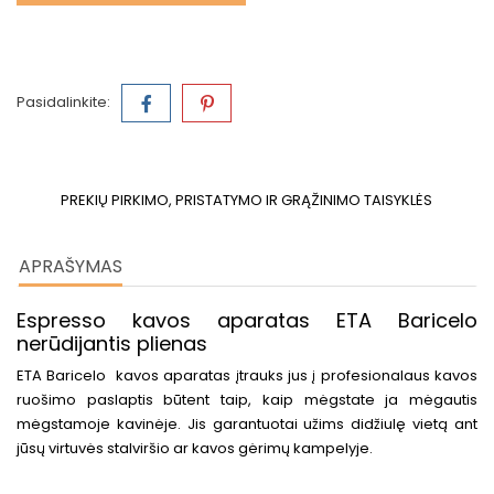
Pasidalinkite:
PREKIŲ PIRKIMO, PRISTATYMO IR GRĄŽINIMO TAISYKLĖS
APRAŠYMAS
Espresso kavos aparatas ETA Baricelo
nerūdijantis plienas
ETA Baricelo kavos aparatas įtrauks jus į profesionalaus kavos
ruošimo paslaptis būtent taip, kaip mėgstate ja mėgautis
mėgstamoje kavinėje. Jis garantuotai užims didžiulę vietą ant
jūsų virtuvės stalviršio ar kavos gėrimų kampelyje.