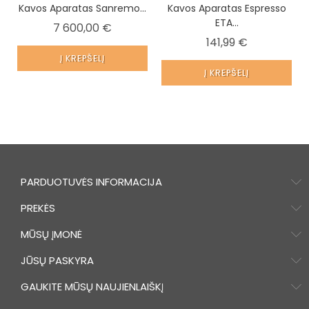
Kavos Aparatas Sanremo...
Kavos Aparatas Espresso
ETA...
Kaina
7 600,00 €
Kaina
141,99 €
Į KREPŠELĮ
Į KREPŠELĮ
PARDUOTUVĖS INFORMACIJA
PREKĖS
MŪSŲ ĮMONĖ
JŪSŲ PASKYRA
GAUKITE MŪSŲ NAUJIENLAIŠKĮ