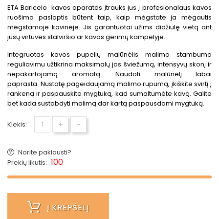
ETA Baricelo kavos aparatas įtrauks jus į profesionalaus kavos
ruošimo paslaptis būtent taip, kaip mėgstate ja mėgautis
mėgstamoje kavinėje. Jis garantuotai užims didžiulę vietą ant
jūsų virtuvės stalviršio ar kavos gėrimų kampelyje.
Integruotas kavos pupelių malūnėlis malimo stambumo
reguliavimu užtikrina maksimalų jos šviežumą, intensyvų skonį ir
nepakartojamą aromatą. Naudoti malūnėlį labai
paprasta. Nustatę pageidaujamą malimo rupumą, įkiškite svirtį į
rankeną ir paspauskite mygtuką, kad sumaltumėte kavą. Galite
bet kada sustabdyti malimą dar kartą paspausdami mygtuką.
+
-
Kiekis:
Norite paklausti?
100
Prekių likutis:
Į KREPŠELĮ